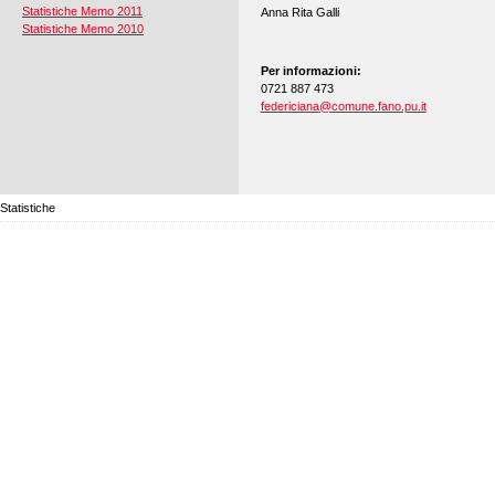
Statistiche Memo 2011
Anna Rita Galli
Statistiche Memo 2010
Per informazioni:
0721 887 473
federiciana
@
comune.fano.pu.it
Statistiche