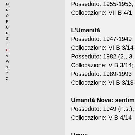
Posseduto: 1955-1956;
M
N
Collocazione: VII B 4/1
O
P
Q
L'Umanità
R
Posseduto: 1947-1949
S
T
Collocazione: VI B 3/14
U
Posseduto: 1982 (2., 3., 
V
W
Collocazione: V B 3/14;
X
Posseduto: 1989-1993
Y
Z
Collocazione: VI B 3/13
Umanità Nova: sentim
Posseduto: 1949 (n.s.)
Collocazione: V B 4/14