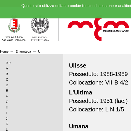
Questo sito utilizza soltanto cookie tecnici di sessione e analitic
Home
Emeroteca
U
0-9
Ulisse
A
Posseduto: 1988-1989
B
C
Collocazione: VII B 4/2
D
E
L'Ultima
F
Posseduto: 1951 (lac.)
G
H
Collocazione: L N 1/5
I
J
K
Umana
L