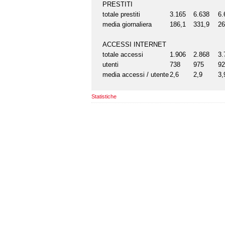
PRESTITI
totale prestiti
3.165
6.638
6.
media giornaliera
186,1
331,9
26
ACCESSI INTERNET
totale accessi
1.906
2.868
3.
utenti
738
975
92
media accessi / utente
2,6
2,9
3,
Statistiche