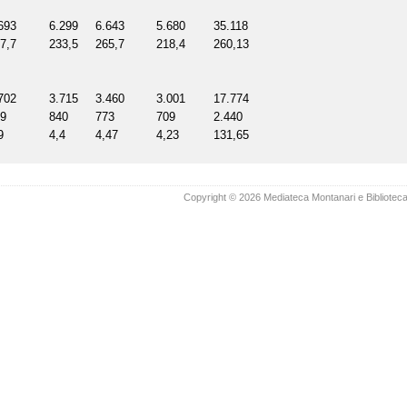
693
6.299
6.643
5.680
35.118
7,7
233,5
265,7
218,4
260,13
702
3.715
3.460
3.001
17.774
9
840
773
709
2.440
9
4,4
4,47
4,23
131,65
Copyright © 2026 Mediateca Montanari e Biblioteca