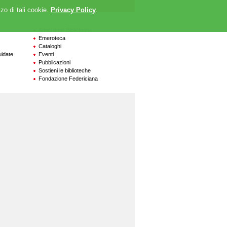
zzo di tali cookie.
Privacy Policy
.
Amici delle Biblioteche
Emeroteca
Cataloghi
uidate
Eventi
Pubblicazioni
Sostieni le biblioteche
Fondazione Federiciana