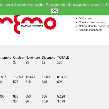
ie tecnici di sessione e analitici. Proseguendo nella navigazione accetti l'utili
Servizi delle biblioteche
Sedi e orari
Contatti e informazioni
Notizie storiche e visite g
Sezione manoscritti
ttembre
Ottobre
Novembre
Dicembre
TOTALE
27
25
22
136
.867
15.550
15.473
12.033
81.417
4
575
618
546
603
000
888
653
355
5.129
33
26
13,6
37,99