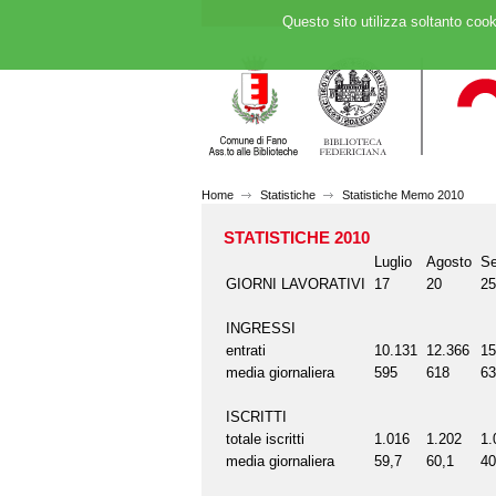
Questo sito utilizza soltanto cook
Home
Statistiche
Statistiche Memo 2010
STATISTICHE 2010
Luglio
Agosto
Se
GIORNI LAVORATIVI
17
20
25
INGRESSI
entrati
10.131
12.366
15
media giornaliera
595
618
63
ISCRITTI
totale iscritti
1.016
1.202
1.
media giornaliera
59,7
60,1
40