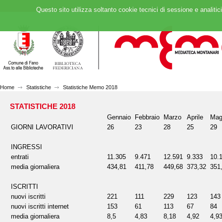
Questo sito utilizza soltanto cookie tecnici di sessione e analitic
Home
Statistiche
Statistiche Memo 2018
STATISTICHE 2018
Gennaio
Febbraio
Marzo
Aprile
Mag
GIORNI LAVORATIVI
26
23
28
25
29
INGRESSI
entrati
11.305
9.471
12.591
9.333
10.
media giornaliera
434,81
411,78
449,68
373,32
351
ISCRITTI
nuovi iscritti
221
111
229
123
143
nuovi iscritti internet
153
61
113
67
84
media giornaliera
8,5
4,83
8,18
4,92
4,9