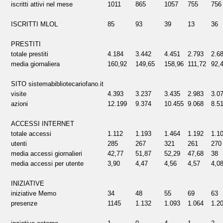
iscritti attivi nel mese
1011
865
1057
755
756
ISCRITTI MLOL
85
93
39
13
36
PRESTITI
totale prestiti
4.184
3.442
4.451
2.793
2.6
media giornaliera
160,92
149,65
158,96
111,72
92,
SITO sistemabibliotecariofano.it
visite
4.393
3.237
3.435
2.983
3.0
azioni
12.199
9.374
10.455
9.068
8.5
ACCESSI INTERNET
totale accessi
1.112
1.193
1.464
1.192
1.1
utenti
285
267
321
261
270
media accessi giornalieri
42,77
51,87
52,29
47,68
38
media accessi per utente
3,90
4,47
4,56
4,57
4,0
INIZIATIVE
iniziative Memo
34
48
55
69
63
presenze
1145
1.132
1.093
1.064
1.2