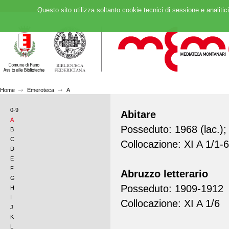
Questo sito utilizza soltanto cookie tecnici di sessione e analitic
Home
Emeroteca
A
0-9
Abitare
A
Posseduto: 1968 (lac.);
B
C
Collocazione: XI A 1/1-6
D
E
F
Abruzzo letterario
G
Posseduto: 1909-1912
H
I
Collocazione: XI A 1/6
J
K
L