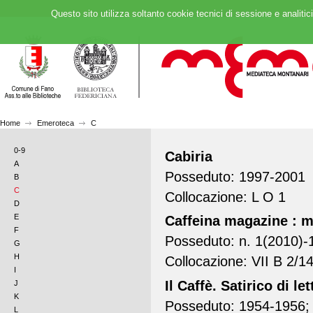
Questo sito utilizza soltanto cookie tecnici di sessione e analitic
Home
Emeroteca
C
0-9
Cabiria
A
Posseduto: 1997-2001
B
C
Collocazione: L O 1
D
E
Caffeina magazine : me
F
Posseduto: n. 1(2010)-
G
H
Collocazione: VII B 2/1
I
Il Caffè. Satirico di le
J
K
Posseduto: 1954-1956; 1
L