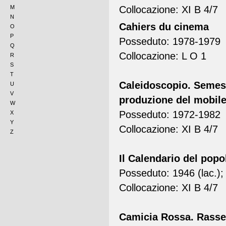
Collocazione: XI B 4/7
M
N
Cahiers du cinema
O
P
Posseduto: 1978-1979
Q
Collocazione: L O 1
R
S
T
Caleidoscopio. Semest
U
V
produzione del mobil
W
Posseduto: 1972-1982
X
Y
Collocazione: XI B 4/7
Z
Il Calendario del popo
Posseduto: 1946 (lac.);
Collocazione: XI B 4/7
Camicia Rossa. Rasseg