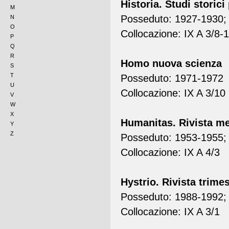
Historia. Studi storici
M
Posseduto: 1927-1930;
N
O
Collocazione: IX A 3/8-
P
Q
R
Homo nuova scienza
S
T
Posseduto: 1971-1972
U
Collocazione: IX A 3/10
V
W
X
Humanitas. Rivista men
Y
Z
Posseduto: 1953-1955; 
Collocazione: IX A 4/3
Hystrio. Rivista trimes
Posseduto: 1988-1992;
Collocazione: IX A 3/1