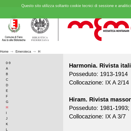
Questo sito utilizza soltanto cookie tecnici di sessione e analitic
Home
Emeroteca
H
0-9
Harmonia. Rivista ital
A
Posseduto: 1913-1914
B
C
Collocazione: IX A 2/14
D
E
F
Hiram. Rivista masso
G
Posseduto: 1981-1993;
H
I
Collocazione: IX A 3/7
J
K
L