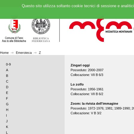
Questo sito utilizza soltanto cookie tecnici di sessione e analitic
Home
Emeroteca
Z
0-9
Zingari oggi
Posseduto: 2000-2007
A
Collocazione: VII B 6/3
B
C
Lo zolfo
D
Posseduto: 1956-1961
E
Collocazione: VII B 6/2
F
Zoom: la rivista dell'immagine
G
Posseduto: 1972-1976; 1981; 1989-1990; 
H
Collocazione: V B 3/2
I
J
K
L