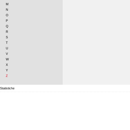
M
N
O
P
Q
R
S
T
U
V
W
X
Y
Z
Statistiche