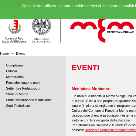
Questo sito utilizza soltanto cookie tecnici di sessione e analitic
Home
Eventi
EVENTI
Compleanni
Eutopia
Memorabilia
Poeti che leggono poeti
Settembre Pedagogico
Mediateca Montanari
Storie di Marca
Fin dalla sua nascita la Memo svolge una vi
Storie straordinarie in tutti sensi
culturale. Oltre a una propria programmazione
letture (in piena sinergia con le programmazi
Studi Federiciani
Cultura del Comune di Fano), la Memo mette
disposizione di enti e associazioni esterne 
sintonia con le linee guida dell'istituzione.
Per informazioni sui costi e le modalità di ric
possibile
scaricare l'apposita documentazion