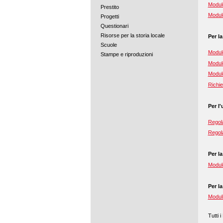
Modulo
Prestito
Modulo
Progetti
Questionari
Risorse per la storia locale
Per l
Scuole
Modulo
Stampe e riproduzioni
Modulo
Modulo
Richie
Per l'
Regola
Regola
Per l
Modulo
Per la
Moduli
Tutti 