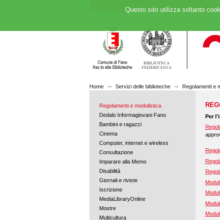
Questo sito utilizza soltanto cook
Home
Servizi delle biblioteche
Regolamenti e m
REG
Regolamenti e modulistica
Dedalo Informagiovani Fano
Per l'
Bambini e ragazzi
Regol
Cinema
appro
Computer, internet e wireless
Regol
Consultazione
Regol
Imparare alla Memo
Disabilità
Regola
Giornali e riviste
Modulo
Iscrizione
Modulo
MediaLibraryOnline
Modulo
Mostre
Modulo
Multicultura