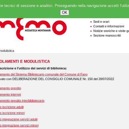
ie tecnici di sessione e analitici. Proseguendo nella navigazione accetti l'utili
Servizi delle biblioteche
Sedi e orari
Contatti e informazioni
Notizie storiche e visite g
Sezione manoscritti
odulistica
OLAMENTI E MODULISTICA
iscrizione e l'utilizzo dei servizi di biblioteca:
amento del Sistema Bibliotecario comunale del Comune di Fano
vato con DELIBERAZIONE DEL CONSIGLIO COMUNALE Nr. 150 del 28/07/2022
amento prestito
amento internet
mento prestito interbibliotecario
 iscrizione adulti
 iscrizione minori
 integrazione servizi adulti
 integrazione servizi minori