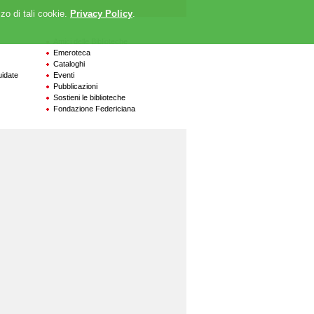
zzo di tali cookie.
Privacy Policy
.
Amici delle Biblioteche
Emeroteca
Cataloghi
uidate
Eventi
Pubblicazioni
Sostieni le biblioteche
Fondazione Federiciana