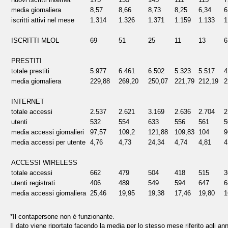
media giornaliera
8,57
8,66
8,73
8,25
6,34
6
iscritti attivi nel mese
1.314
1.326
1.371
1.159
1.133
1
ISCRITTI MLOL
69
51
25
11
13
6
PRESTITI
totale prestiti
5.977
6.461
6.502
5.323
5.517
4
media giornaliera
229,88
269,20
250,07
221,79
212,19
2
INTERNET
totale accessi
2.537
2.621
3.169
2.636
2.704
2
utenti
532
554
633
556
561
5
media accessi giornalieri
97,57
109,2
121,88
109,83
104
9
media accessi per utente
4,76
4,73
24,34
4,74
4,81
4
ACCESSI WIRELESS
totale accessi
662
479
504
418
515
3
utenti registrati
406
489
549
594
647
6
media accessi giornaliera
25,46
19,95
19,38
17,46
19,80
1
*Il contapersone non è funzionante.
Il dato viene riportato facendo la media per lo stesso mese riferito agli an