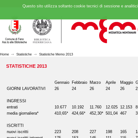
Questo sito utilizza soltanto cookie tecnici di sessione e analitic
Home
Statistiche
Statistiche Memo 2013
STATISTICHE 2013
Gennaio
Febbraio
Marzo
Aprile
Maggio
G
GIORNI LAVORATIVI
26
24
26
24
26
2
INGRESSI
entrati
10.677
10.192
11.760
12.025
12.153
8
media giornaliera*
410,65*
424,66*
452,30*
501,04
467
3
ISCRITTI
nuovi iscritti
223
208
227
198
165
1
nuovi iscritti internet
175
153
145
111
115
7