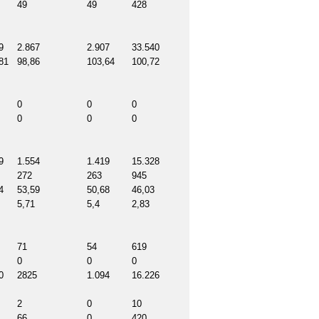
49
49
428
9
2.867
2.907
33.540
81
98,86
103,64
100,72
0
0
0
0
0
0
9
1.554
1.419
15.328
272
263
945
4
53,59
50,68
46,03
5,71
5,4
2,83
71
54
619
0
0
0
0
2825
1.094
16.226
2
0
10
66
0
420