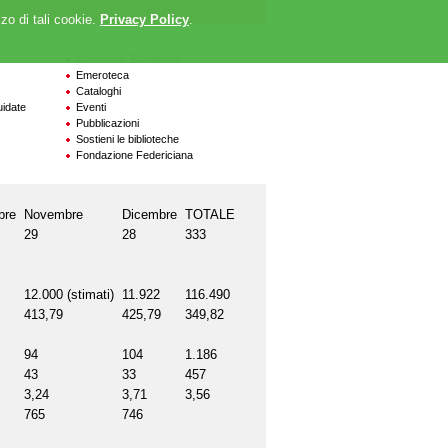
zzo di tali cookie.
Privacy Policy
.
Amici delle Biblioteche
Emeroteca
Cataloghi
uidate
Eventi
Pubblicazioni
Sostieni le biblioteche
Fondazione Federiciana
bre
Novembre
Dicembre
TOTALE
29
28
333
12.000 (stimati)
11.922
116.490
413,79
425,79
349,82
94
104
1.186
43
33
457
3,24
3,71
3,56
765
746