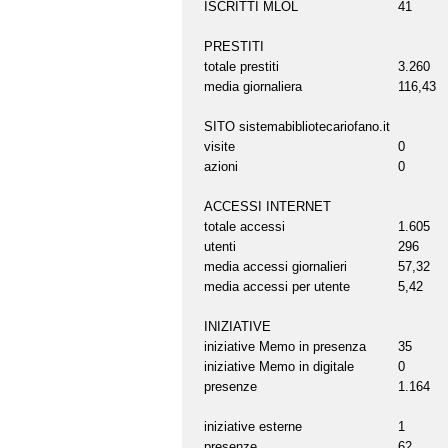
ISCRITTI MLOL
41
PRESTITI
totale prestiti
3.260
media giornaliera
116,43
SITO sistemabibliotecariofano.it
visite
0
azioni
0
ACCESSI INTERNET
totale accessi
1.605
utenti
296
media accessi giornalieri
57,32
media accessi per utente
5,42
INIZIATIVE
iniziative Memo in presenza
35
iniziative Memo in digitale
0
presenze
1.164
iniziative esterne
1
presenze
62