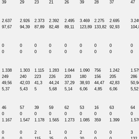
39
29
23
21
26
39
28
37
47
2.637
2.926
2.373
2.392
2.495
3.469
2.275
2.695
3.24
97,67
94,39
87,89
82,48
89,11
123,89
133,82
92,93
104,
0
0
0
0
0
0
0
0
0
0
0
0
0
0
0
0
0
0
1.338
1.303
1.115
1.283
1.044
1.090
756
1.242
1.57
249
240
223
226
203
180
156
205
286
49,56
42,03
41,3
44,24
37,29
38,93
44,47
42,83
50,9
5,37
5,43
5
5,68
5,14
6,06
4,85
6,06
5,52
46
57
39
59
62
53
16
63
64
0
0
0
0
0
0
0
0
0
1.167
1.547
1.178
1.565
1.273
1.085
359
1.399
1.57
0
0
2
1
0
2
0
0
3
0
0
115
25
0
20
0
0
132