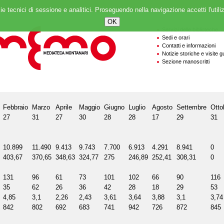
ie tecnici di sessione e analitici. Proseguendo nella navigazione accetti l'utili
Servizi delle biblioteche
Sedi e orari
Contatti e informazioni
Notizie storiche e visite g
Sezione manoscritti
Febbraio
Marzo
Aprile
Maggio
Giugno
Luglio
Agosto
Settembre
Otto
27
31
27
30
28
28
17
29
31
10.899
11.490
9.413
9.743
7.700
6.913
4.291
8.941
0
403,67
370,65
348,63
324,77
275
246,89
252,41
308,31
0
131
96
61
73
101
102
66
90
116
35
62
26
36
42
28
18
29
53
4,85
3,1
2,26
2,43
3,61
3,64
3,88
3,1
3,74
842
802
692
683
741
942
726
872
845